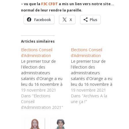
– vu que la
F3C CFDT
a mis un lien vers notre site…
normal de leur rendre la pareille.
Facebook
X
Plus
Articles similaires
Elections Conseil
Elections Conseil
d’Administration
d’Administration
Le premier tour de
Le premier tour de
l'élection des
l'élection des
administrateurs
administrateurs
salariés d'Orange a eu
salariés d'Orange a eu
lieu du 16 novembre à
lieu du 16 novembre à
7 h au 18 novembre à
19 novembre 2021
7 h au 18 novembre à
19 novembre 2021
17 h. Il a permis collège
Dans "Elections
17 h. Il a permis collège
Dans "Archives A la
cadres avec le soutien
Conseil
cadres avec le soutien
une ça !"
de l'UNSA à Vincent
d’Administration 2021"
de l'UNSA à Vincent
GIMENO d’être élu
GIMENO d’être élu
avec 35,89% des voix.
avec 35,89% des voix.
Du 24 au 26 novembre
Du 24 au 26 novembre