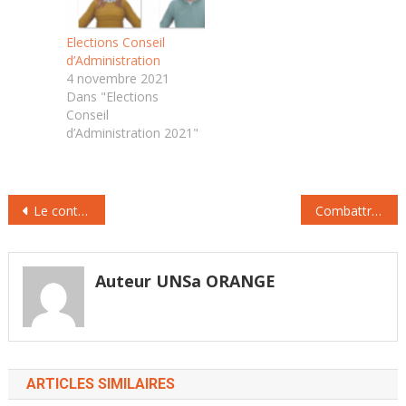
prochain se…
prochain se…
Elections Conseil
d’Administration
4 novembre 2021
Dans "Elections
Conseil
d’Administration 2021"
Navigation
Le contrat de génération
Combattre les idées du Front National
de
l’article
Auteur UNSa ORANGE
ARTICLES SIMILAIRES