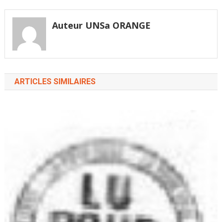
L'Arcep, le régulateur
l’article
des télécoms, pourrait
prendre, en 2017, un
Auteur UNSa ORANGE
certain nombre de…
ARTICLES SIMILAIRES