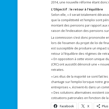
2014, une nouvelle réforme étant donc 
L’Objectif : le retour à l’équilibre
Selon elle, « il serait totalement dérais
que la compétitivité et l’emploi sont pén
montant des pensions par rapport aux r
raison de l’indexation des pensions sur l
La commission s’est donc prononcée en f
lors de l’examen du projet de loi de fi
est susceptible de produire un impact s
retour à l’équilibre des régimes de retr
« En opposition à cette vision unique d
(CRC) ont aussitôt dénoncé une « nouvel
retraites.
« Les élus de la majorité se sont fait le
chantage sur l’emploi lorsque notre gro
entreprises », écrivent-ils dans un co
« Des solutions alternatives existent c
cotisations patronales en fonction de la 
Facebook
X
Plus