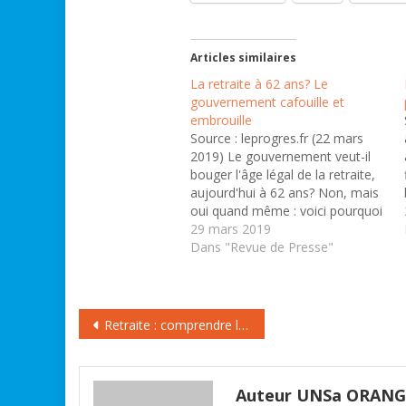
Articles similaires
La retraite à 62 ans? Le
gouvernement cafouille et
embrouille
Source : leprogres.fr (22 mars
2019) Le gouvernement veut-il
bouger l'âge légal de la retraite,
aujourd'hui à 62 ans? Non, mais
oui quand même : voici pourquoi
et comment. A n’y plus rien
29 mars 2019
comprendre... Il faut envisager
Dans "Revue de Presse"
'un allongement de la durée de
travail' déclare d’abord Agnès
Buzyn, la ministre…
Navigation
Retraite : comprendre la décote et la surcote
de
l’article
Auteur UNSa ORAN