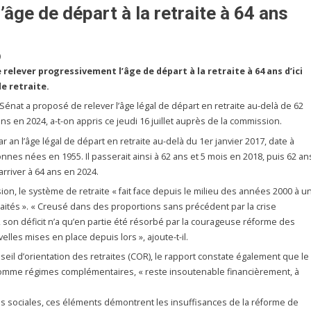
’âge de départ à la retraite à 64 ans
)
relever progressivement l’âge de départ à la retraite à 64 ans d’ici
de retraite.
Sénat a proposé de relever l’âge légal de départ en retraite au-delà de 62
s en 2024, a-t-on appris ce jeudi 16 juillet auprès de la commission.
 an l’âge légal de départ en retraite au-delà du 1er janvier 2017, date à
onnes nées en 1955. Il passerait ainsi à 62 ans et 5 mois en 2018, puis 62 an
arriver à 64 ans en 2024.
on, le système de retraite « fait face depuis le milieu des années 2000 à u
raités ». « Creusé dans des proportions sans précédent par la crise
son déficit n’a qu’en partie été résorbé par la courageuse réforme des
lles mises en place depuis lors », ajoute-t-il.
eil d’orientation des retraites (COR), le rapport constate également que le
comme régimes complémentaires, « reste insoutenable financièrement, à
es sociales, ces éléments démontrent les insuffisances de la réforme de