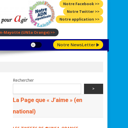
Notre Facebook >>
Notre Twitter >>
Notre application >>
ion-Mayotte
(UNSa Orange)
>>
Notre NewsLetter
Rechercher
>
La Page que « J’aime » (en
national)