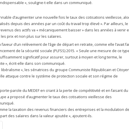
indispensable », souligne-t-elle dans un communiqué.
onnable d’augmenter une nouvelle fois le taux des cotisations vieillesse, alo
alisés depuis des années par un coût du travail trop élevé ». Par ailleurs, le
evenus des actifs va « mécaniquement baisser » dans les années à venir 
es prix et non plus sur les salaires.
aveur d’un relèvement de l’âge de départ en retraite, comme elle l’avait fai
nancement de la sécurité sociale (PLFSS) 2015. « Seule une mesure de ce typ
uffisamment significatif pour assurer, surtout à moyen et long terme, le
aite », écrit-elle dans son communiqué.
u libéralisme », les sénatrices du groupe Communiste Républicain et Citoye
le attaque contre le système de protection sociale et son régime de
s porte-parole du MEDEF en criant à la perte de compétitivité et en faisant du
upe a proposé d’augmenter le taux des cotisations vieillesse des
mmuniqué.
omme la taxation des revenus financiers des entreprises et la modulation d
part des salaires dans la valeur ajoutée », ajoutent-ils.