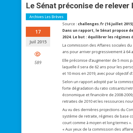
Le Sénat préconise de relever l
Archives Les Brèves
Source :
challenges.fr (16 juillet 2015
Dans un rapport, le Sénat propose de 
17
2024. Le but : équilibrer les régimes 
Juil 2015
La commission des Affaires sociales du 
ans pour arriver progressivement à 64 an
Elle préconise d’augmenter de 5 mois par
589
laquelle il sera de 62 ans pour les pers
et 10 mois en 2019, avec pour objectif d’
Selon un rapport adopté par la commissi
forte dégradation du ratio cotisants/ret
économique et financière de 2008-2009, 
retraites de 2010 et les ressources nouve
Au vu des dernières projections du Cons
système de retraite, régimes de base 
court comme à moyen et long termes ».
« Aux yeux de la commission des affair