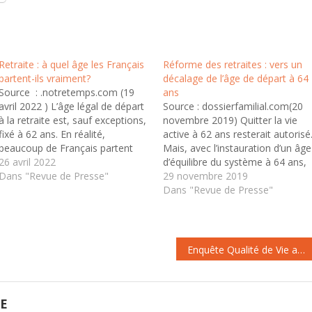
Retraite : à quel âge les Français
Réforme des retraites : vers un
partent-ils vraiment?
décalage de l’âge de départ à 64
Source : .notretemps.com (19
ans
avril 2022 ) L’âge légal de départ
Source : dossierfamilial.com(20
à la retraite est, sauf exceptions,
novembre 2019) Quitter la vie
fixé à 62 ans. En réalité,
active à 62 ans resterait autorisé
beaucoup de Français partent
Mais, avec l’instauration d’un âge
plus tard pour atteindre le taux
26 avril 2022
d’équilibre du système à 64 ans,
plein. Les âges moyens de
Dans "Revue de Presse"
les salariés seront incités à
29 novembre 2019
départ dans le privé, le public et
travailler plus longtemps. Il en es
Dans "Revue de Presse"
les régimes spéciaux. Il n’existe…
de même si c’est l’allongement
de la durée de cotisation qui étai
retenu. Chaque…
Enquête Qualité de Vie au Travail
GE