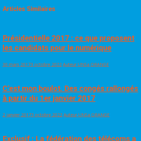
Articles Similaires
Présidentielle 2017 : ce que proposent
les candidats pour le numérique
30 mars 2017
3 octobre 2022
Auteur UNSa ORANGE
C’est mon boulot. Des congés rallongés
à partir du 1er janvier 2017
2 janvier 2017
3 octobre 2022
Auteur UNSa ORANGE
Exclusif : La fédération des télécoms a