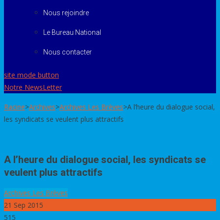
Nous rejoindre
Le Bureau National
Nous contacter
site mode button
Notre NewsLetter
Racine
>
Archives
>
Archives Les Brèves
>
A l’heure du dialogue social,
les syndicats se veulent plus attractifs
A l’heure du dialogue social, les syndicats se
veulent plus attractifs
Archives Les Brèves
21
Sep 2015
515