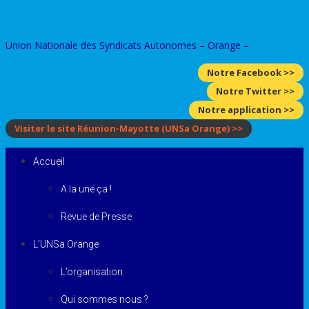
Skip
to
Union Nationale des Syndicats Autonomes – Orange –
content
Notre Facebook >>
Notre Twitter >>
Notre application >>
Visiter le site Réunion-Mayotte
(UNSa Orange)
>>
Accueil
A la une ça !
Revue de Presse
L’UNSa Orange
L’organisation
Qui sommes nous ?