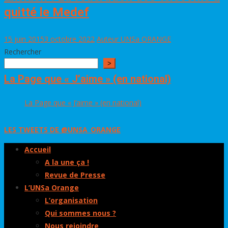
quitté le Medef
15 juin 2015
3 octobre 2022
Auteur UNSa ORANGE
Rechercher
>
La Page que « J’aime » (en national)
La Page que « J’aime » (en national)
LES TWEETS DE @UNSA_ORANGE
Accueil
A la une ça !
Revue de Presse
L’UNSa Orange
L’organisation
Qui sommes nous ?
Nous rejoindre