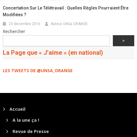
Concertation Sur Le Télétravail : Quelles Règles Pourraient Être
Modifiées ?
23 décembre 2016
Auteur UNSa ORANGE
Rechercher
>
La Page que « J’aime » (en national)
LES TWEETS DE @UNSA_ORANGE
Accueil
A la une ça !
Revue de Presse