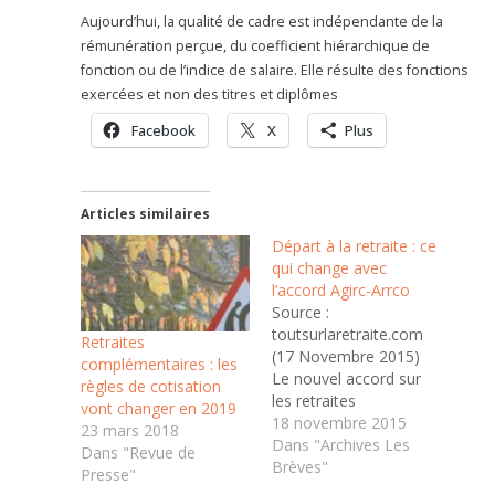
Aujourd’hui, la qualité de cadre est indépendante de la
rémunération perçue, du coefficient hiérarchique de
fonction ou de l’indice de salaire. Elle résulte des fonctions
exercées et non des titres et diplômes
Facebook
X
Plus
Articles similaires
Départ à la retraite : ce
qui change avec
l’accord Agirc-Arrco
Source :
toutsurlaretraite.com
Retraites
(17 Novembre 2015)
complémentaires : les
Le nouvel accord sur
règles de cotisation
les retraites
vont changer en 2019
complémentaires
18 novembre 2015
23 mars 2018
prévoit la mise en
Dans "Archives Les
Dans "Revue de
place d'un « malus »
Brèves"
Presse"
temporaire pour les