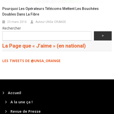
Pourquoi Les Opérateurs Télécoms Mettent Les Bouchées
Doubles Dans La Fibre
23 mars 2016
Auteur UNSa ORANGE
Rechercher
>
La Page que « J’aime » (en national)
LES TWEETS DE @UNSA_ORANGE
Accueil
A la une ça !
Revue de Presse