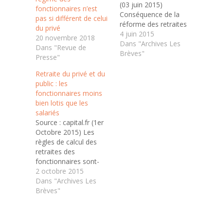
(03 juin 2015)
fonctionnaires n’est
Conséquence de la
pas si différent de celui
réforme des retraites
du privé
de 2010, l'âge moyen
4 juin 2015
20 novembre 2018
de départ en retraite
Dans "Archives Les
Dans "Revue de
des agents de l'Etat a
Brèves"
Presse"
augmenté de 3 mois
en 2014 pour atteindre
Retraite du privé et du
61 ans et un mois. Il se
public : les
rapproche de celui des
fonctionnaires moins
salariés du privé. . Les
bien lotis que les
fonctionnaires…
salariés
Source : capital.fr (1er
Octobre 2015) Les
règles de calcul des
retraites des
fonctionnaires sont-
elles plus
2 octobre 2015
avantageuses que
Dans "Archives Les
celles du privé ? Non, si
Brèves"
l'on en croit la lettre de
septembre du Conseil