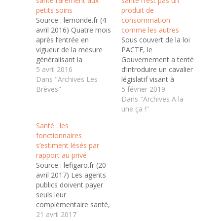
santé rarement aux
santé n’est pas un
petits soins
produit de
Source : lemonde.fr (4
consommation
avril 2016) Quatre mois
comme les autres
après l’entrée en
Sous couvert de la loi
vigueur de la mesure
PACTE, le
généralisant la
Gouvernement a tenté
mutuelle dans les
5 avril 2016
d’introduire un cavalier
sociétés, le bilan est en
Dans "Archives Les
législatif visant à
demi-teinte. Les chefs
Brèves"
rendre possible la
5 février 2019
d’entreprise, qui l’ont
résiliation de la
Dans "Archives A la
vécu comme une
complémentaire santé
une ça !"
contrainte, s’y sont pris
à tout moment, après
Santé : les
au dernier moment,
un an de souscription,
fonctionnaires
entraînant un
contre une échéance
s’estiment lésés par
embouteillage chez les
liée à la date
rapport au privé
assureurs. Beaucoup
anniversaire
Source : lefigaro.fr (20
d’ailleurs continuent…
actuellement. Pour
avril 2017) Les agents
l’UNSA, une telle
publics doivent payer
mesure est
seuls leur
dangereuse pour les…
complémentaire santé,
alors que le
21 avril 2017