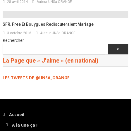
28 avril 2014
Auteur UNSa ORANGE
SFR, Free Et Bouygues Rediscuteraient Mariage
3 octobre 2016
Auteur UNSa ORANGE
Rechercher
>
La Page que « J’aime » (en national)
LES TWEETS DE @UNSA_ORANGE
Accueil
A la une ça !