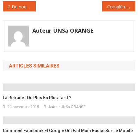
Navigation
De nouvelles obligations de couverture du territoire pour les opérateurs télécoms
Complémentaires santé : les entreprises sont prêtes
de
l’article
Auteur UNSa ORANGE
ARTICLES SIMILAIRES
La Retraite : De Plus En Plus Tard ?
20 novembre 2015
Auteur UNSa ORANGE
Comment Facebook Et Google Ont Fait Main Basse Sur Le Mobile