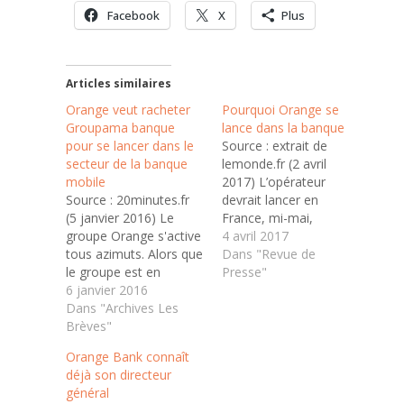
Facebook
X
Plus
Articles similaires
Orange veut racheter
Pourquoi Orange se
Groupama banque
lance dans la banque
pour se lancer dans le
Source : extrait de
secteur de la banque
lemonde.fr (2 avril
mobile
2017) L’opérateur
Source : 20minutes.fr
devrait lancer en
(5 janvier 2016) Le
France, mi-mai,
groupe Orange s'active
Orange Bank, son
4 avril 2017
tous azimuts. Alors que
nouveau service de
Dans "Revue de
le groupe est en
banque en ligne, le plus
Presse"
discussion avancées
6 janvier 2016
gros pari de son
pour la reprise de
Dans "Archives Les
patron, Stéphane
Bouygues Télécoms, la
Brèves"
Richard. A la mi-mai, si
marque est aussi
tout va bien, Orange
Orange Bank connaît
entrée lundi en
lancera en France
déjà son directeur
négociations exclusives
Orange Bank, son
général
avec l'assureur
nouveau service de