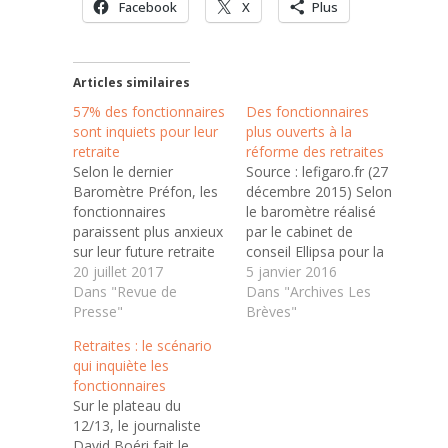
Facebook
X
Plus
Articles similaires
57% des fonctionnaires
Des fonctionnaires
sont inquiets pour leur
plus ouverts à la
retraite
réforme des retraites
Selon le dernier
Source : lefigaro.fr (27
Baromètre Préfon, les
décembre 2015) Selon
fonctionnaires
le baromètre réalisé
paraissent plus anxieux
par le cabinet de
sur leur future retraite
conseil Ellipsa pour la
qu'en novembre 2016
20 juillet 2017
Préfon (Caisse
5 janvier 2016
Près de deux mois
Dans "Revue de
nationale de
Dans "Archives Les
après l'élection du
Presse"
prévoyance de la
Brèves"
nouveau président de
fonction publique) que
Retraites : le scénario
la République, le
Le Figaro dévoile en
qui inquiète les
baromètre Préfon
avant-première, 34 %
fonctionnaires
montre des agents de
des agents de la
Sur le plateau du
la fonction publique
fonction publique
12/13, le journaliste
angoissés pour leur
seraient favorables à
David Boéri fait le