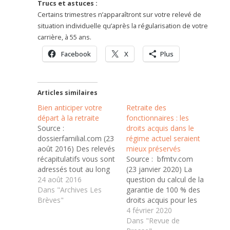
Trucs et astuces :
Certains trimestres n’apparaîtront sur votre relevé de
situation individuelle qu’après la régularisation de votre
carrière, à 55 ans.
Facebook
X
Plus
Articles similaires
Bien anticiper votre
Retraite des
départ à la retraite
fonctionnaires : les
Source :
droits acquis dans le
dossierfamilial.com (23
régime actuel seraient
août 2016) Des relevés
mieux préservés
récapitulatifs vous sont
Source : bfmtv.com
adressés tout au long
(23 janvier 2020) La
de votre carrière pour
24 août 2016
question du calcul de la
vous aider à évaluer et
Dans "Archives Les
garantie de 100 % des
préparer votre retraite.
Brèves"
droits acquis pour les
À 35 ans Recevoir le
actifs nés en 1975 et
4 février 2020
premier relevé de
après, qui seront donc
Dans "Revue de