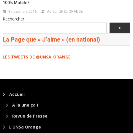
100% Mobile?
8 novembre 2016
Auteur UNSa ORANGE
Rechercher
>
La Page que « J’aime » (en national)
LES TWEETS DE @UNSA_ORANGE
Accueil
A la une ça !
Revue de Presse
L’UNSa Orange