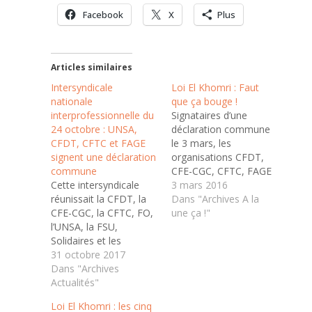
Facebook
X
Plus
Articles similaires
Intersyndicale
Loi El Khomri : Faut
nationale
que ça bouge !
interprofessionnelle du
Signataires d’une
24 octobre : UNSA,
déclaration commune
CFDT, CFTC et FAGE
le 3 mars, les
signent une déclaration
organisations CFDT,
commune
CFE-CGC, CFTC, FAGE
Cette intersyndicale
et UNSA appellent les
3 mars 2016
réunissait la CFDT, la
salariés et les jeunes à
Dans "Archives A la
CFE-CGC, la CFTC, FO,
se mobiliser, pour faire
une ça !"
l’UNSA, la FSU,
connaitre et appuyer
Solidaires et les
leurs propositions. Elles
organisations de
31 octobre 2017
appellent leurs
jeunesse UNEF, FAGE,
Dans "Archives
structures territoriales
UNL, FIDL. L’objectif
Actualités"
à organiser des
était de s’entendre
rassemblements dans
Loi El Khomri : les cinq
pour peser sur les
toute la France le