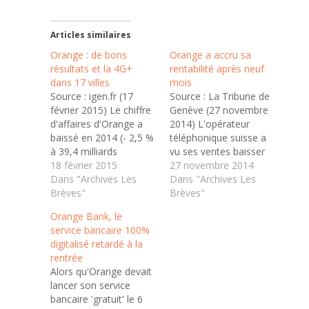
Articles similaires
Orange : de bons
Orange a accru sa
résultats et la 4G+
rentabilité après neuf
dans 17 villes
mois
Source : igen.fr (17
Source : La Tribune de
février 2015) Le chiffre
Genève (27 novembre
d'affaires d'Orange a
2014) L'opérateur
baissé en 2014 (- 2,5 %
téléphonique suisse a
à 39,4 milliards
vu ses ventes baisser
d'euros), mais malgré
18 février 2015
sur trois trimestres. Si
27 novembre 2014
tout le groupe annonce
Dans "Archives Les
la rentabilité s'est
Dans "Archives Les
avoir atteint l'ensemble
Brèves"
accrue, le chiffre
Brèves"
des objectifs qu'il
d'affaires a diminué en
Orange Bank, le
s'était fixés. En France,
raison de la
service bancaire 100%
plus spécifiquement, le
concurrence. Malgré
digitalisé retardé à la
chiffre d'affaires a
des ventes en repli,
rentrée
connu un recul
Orange (Suisse) a
Alors qu'Orange devait
comparable (- 3,5 %…
accru sa rentabilité
lancer son service
après neuf mois en…
bancaire 'gratuit' le 6