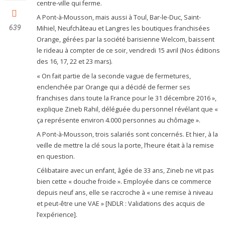
centre-ville qui ferme.
A Pont-à-Mousson, mais aussi à Toul, Bar-le-Duc, Saint-
639
Mihiel, Neufchâteau et Langres les boutiques franchisées
Orange, gérées par la société barisienne Welcom, baissent
le rideau à compter de ce soir, vendredi 15 avril (Nos éditions
des 16, 17, 22 et 23 mars).
« On fait partie de la seconde vague de fermetures,
enclenchée par Orange qui a décidé de fermer ses
franchises dans toute la France pour le 31 décembre 2016 »,
explique Zineb Rahil, déléguée du personnel révélant que «
ça représente environ 4.000 personnes au chômage ».
A Pont-à-Mousson, trois salariés sont concernés. Et hier, à la
veille de mettre la clé sous la porte, l’heure était à la remise
en question.
Célibataire avec un enfant, âgée de 33 ans, Zineb ne vit pas
bien cette « douche froide ». Employée dans ce commerce
depuis neuf ans, elle se raccroche à « une remise à niveau
et peut-être une VAE » [NDLR : Validations des acquis de
l’expérience].