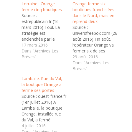
Lorraine : Orange
Orange ferme six
ferme cinq boutiques
boutiques franchisées
Source :
dans le Nord, mais en
estrepublicain.fr (16
reprend deux
mars 2016) Toul. La
Source :
stratégie est
universfreebox.com (26
enclenchée par le
août 2016) Fin août,
groupe depuis
17 mars 2016
l’opérateur Orange va
quelques mois :
Dans "Archives Les
fermer six de ses
Orange a décidé de
Brèves"
boutiques dans le
29 août 2016
fermer ses boutiques
Nord, comme le
Dans "Archives Les
franchisées, ce modèle
rapporte la Voix du
Brèves"
économique n’étant
Nord. Pendant que les
Lamballe. Rue du Val,
plus en odeur de
boutiques de Bruay-la-
la boutique Orange a
sainteté au sein de
Buissière, Sin-le-Noble,
fermé ses portes
l’opérateur de
Auchy-lès-Mines et
Source : ouest-france.fr
téléphonie et
Hesdin vont fermer
(1er juillet 2016) A
fournisseur internet.
leur rideau suite à la
Lamballe, la boutique
Une marche arrière
rupture de leur contrat,
Orange, installée rue
réalisée par vagues…
celles de Saint-Pol-sur-
du Val, a fermé
Ternoise…
définitivement jeudi
4 juillet 2016
soir. Hier, c’était le bal
Dans "Archives Les