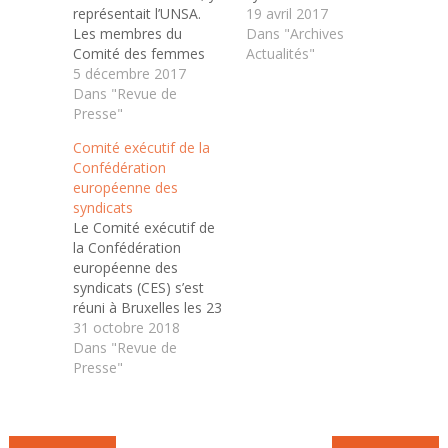
représentait l’UNSA.
4 et 5 avril à Bruxelles.
19 avril 2017
Les membres du
L’UNSA y était
Dans "Archives
Comité des femmes
représentée par Sylvie
Actualités"
sont satisfaites
5 décembre 2017
Liziard, secrétaire
d’apprendre que la
Dans "Revue de
nationale en charge de
prochaine Conférence
Presse"
l’égalité entre les
internationale du
femmes et les
Comité exécutif de la
travail, en juin 2018,
hommes. Cette
Confédération
inclura à son ordre du
réunion a permis de
européenne des
jour une discussion sur
faire le point sur
syndicats
l’élaboration de
l’amendement déposé
Le Comité exécutif de
normes relatives à la
par…
la Confédération
violence faite aux
européenne des
femmes et aux
syndicats (CES) s’est
hommes au travail.…
réuni à Bruxelles les 23
et 24 octobre dernier.
31 octobre 2018
Au cours de ce Comité,
Dans "Revue de
a été adopté une
Presse"
résolution contre le
racisme et la
xénophobie, rappelant
que « Tout comme la