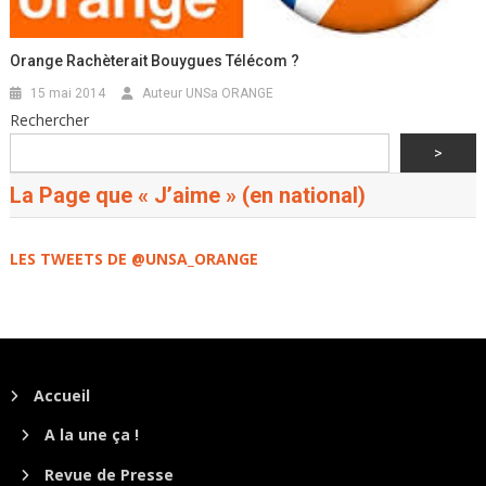
Orange Rachèterait Bouygues Télécom ?
15 mai 2014
Auteur UNSa ORANGE
Rechercher
>
La Page que « J’aime » (en national)
LES TWEETS DE @UNSA_ORANGE
Accueil
A la une ça !
Revue de Presse