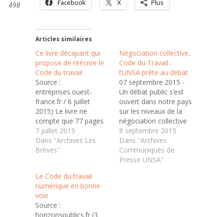
Facebook
X
Plus
498
Articles similaires
Ce livre décapant qui
Négociation collective,
propose de réécrire le
Code du Travail :
Code du travail
l’UNSA prête au débat
Source :
07 septembre 2015 -
entreprises.ouest-
Un débat public s’est
france.fr / 6 juillet
ouvert dans notre pays
2015) Le livre ne
sur les niveaux de la
compte que 77 pages
négociation collective
mais il fait parler de lui.
7 juillet 2015
et sur le Code du
8 septembre 2015
Parce qu'il aborde un
Dans "Archives Les
travail. L’UNSA est
Dans "Archives
sujet politiquement
Brèves"
prête à s’y engager à
Communiqués de
sensible. Parce que ses
condition qu’il soit bien
Presse UNSA"
conclusions sont
placé sous le double
Le Code du travail
saluées par les plus
objectif d’assurer la
numérique en bonne
libéraux. Parce que l'un
protection des salariés
voie
de ses auteurs,
et de contribuer à…
Source :
infatigable avocat de
horizonspublics.fr (3