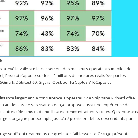
e
Qosi a levé le voile sur le classement des meilleurs opérateurs mobiles de
, l’institut s’appuie sur les 4,5 millions de mesures réalisées par les
 5Gmark, Débitest 60, Gigalis, Qosbee, Tu Captes ?, KiCapte et
distance largement la concurrence. L’opérateur de Stéphane Richard offre
en au dessus de ses rivaux. Orange propose aussi une expérience de
es autres télécoms et de meilleures communications vocales. Qosi note aus
ange, qui gagne par exemple jusqu’à 7 points en débits descendants par
nge souffrent néanmoins de quelques faiblesses. « Orange présente la