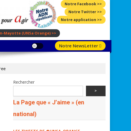
Notre Facebook >>
Notre Twitter >>
Notre application >>
ion-Mayotte
(UNSa Orange)
>>
Notre NewsLetter
ree
Rechercher
>
La Page que « J’aime » (en
national)