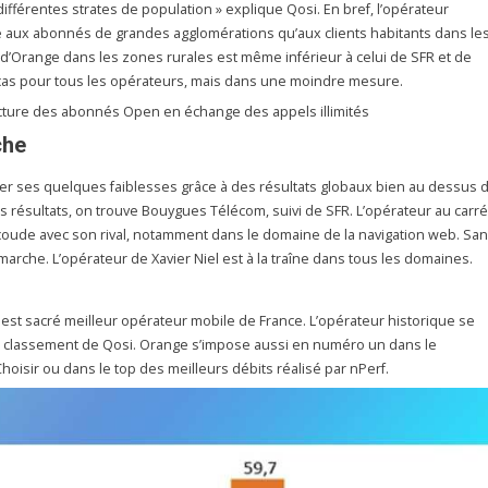
différentes strates de population » explique Qosi. En bref, l’opérateur
 aux abonnés de grandes agglomérations qu’aux clients habitants dans le
d’Orange dans les zones rurales est même inférieur à celui de SFR et de
cas pour tous les opérateurs, mais dans une moindre mesure.
acture des abonnés Open en échange des appels illimités
che
 ses quelques faiblesses grâce à des résultats globaux bien au dessus 
 résultats, on trouve Bouygues Télécom, suivi de SFR. L’opérateur au carré
oude avec son rival, notamment dans le domaine de la navigation web. Sa
 marche. L’opérateur de Xavier Niel est à la traîne dans tous les domaines.
 est sacré meilleur opérateur mobile de France. L’opérateur historique se
u classement de Qosi. Orange s’impose aussi en numéro un dans le
oisir ou dans le top des meilleurs débits réalisé par nPerf.