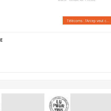
annuelle d’évaluation de la
qualité de service des opérateurs
mobiles métropolitains. Afin de
réaliser…
Télécoms : l’Arcep veut corriger ses cartes de couverture mobile
GE