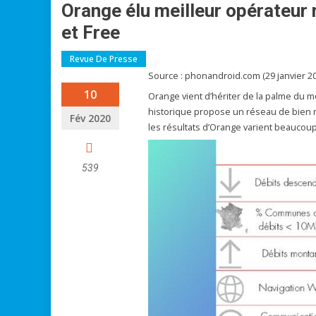
Orange élu meilleur opérateur
et Free
Revue De Presse
Source : phonandroid.com (29 janvier 2
10
Orange vient d’hériter de la palme du m
historique propose un réseau de bien m
Fév 2020
les résultats d’Orange varient beaucou
539