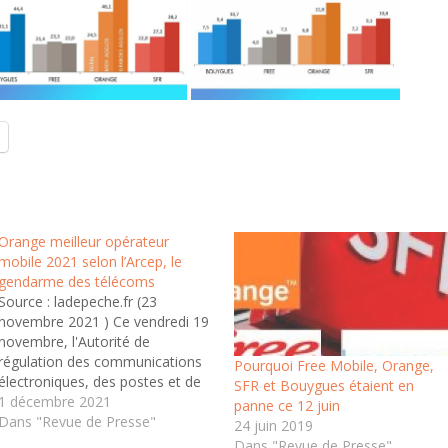
Orange meilleur opérateur
mobile 2021 selon l’Arcep, le
gendarme des télécoms
Source : ladepeche.fr (23
novembre 2021 ) Ce vendredi 19
novembre, l'Autorité de
régulation des communications
Pourquoi Free Mobile, Orange,
électroniques, des postes et de
SFR et Bouygues étaient en
la distribution de la presse
1 décembre 2021
panne ce 12 juin
(Arcep) a publié les résultats de
Dans "Revue de Presse"
24 juin 2019
la 22e édition de son enquête
Dans "Revue de Presse"