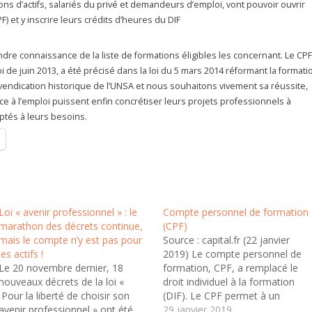
lions d’actifs, salariés du privé et demandeurs d’emploi, vont pouvoir ouvrir
 et y inscrire leurs crédits d’heures du DIF
endre connaissance de la liste de formations éligibles les concernant. Le CPF
oi de juin 2013, a été précisé dans la loi du 5 mars 2014 réformant la formati
vendication historique de l’UNSA et nous souhaitons vivement sa réussite,
face à l’emploi puissent enfin concrétiser leurs projets professionnels à
ptés à leurs besoins.
Loi « avenir professionnel » : le
Compte personnel de formation
marathon des décrets continue,
(CPF)
mais le compte n’y est pas pour
Source : capital.fr (22 janvier
les actifs !
2019) Le compte personnel de
Le 20 novembre dernier, 18
formation, CPF, a remplacé le
nouveaux décrets de la loi «
droit individuel à la formation
Pour la liberté de choisir son
(DIF). Le CPF permet à un
avenir professionnel » ont été
salarié, tout au long de sa vie
29 janvier 2019