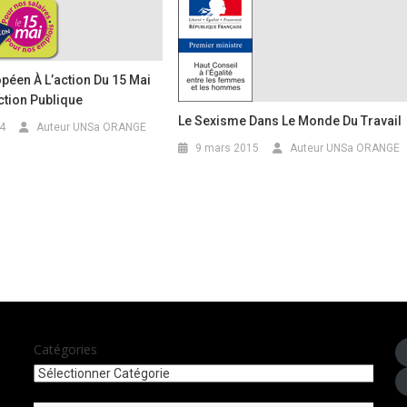
péen À L’action Du 15 Mai
ction Publique
Le Sexisme Dans Le Monde Du Travail
4
Auteur UNSa ORANGE
9 mars 2015
Auteur UNSa ORANGE
Catégories