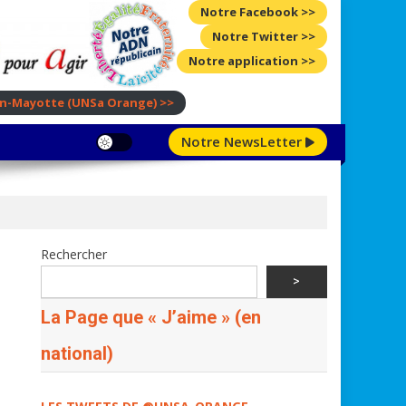
Notre Facebook >>
Notre Twitter >>
Notre application >>
ion-Mayotte
(UNSa Orange)
>>
Notre NewsLetter
Rechercher
>
La Page que « J’aime » (en
national)