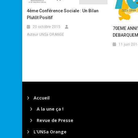
4ème Conférence Sociale : Un Bilan
Plutôt Positif
20 octobre 2015
70EME ANNI
Auteur UNSa ORANGE
DEBARQUEM
11 juin 201
Accueil
A la une ça !
Revue de Presse
L’UNSa Orange