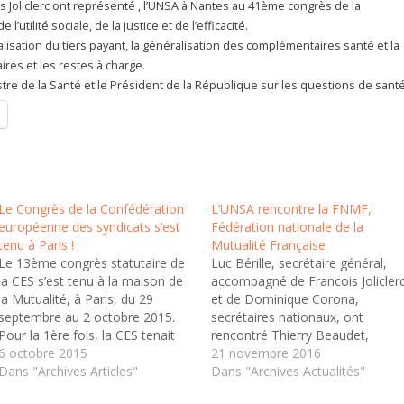
ois Joliclerc ont représenté , l’UNSA à Nantes au 41ème congrès de la
’utilité sociale, de la justice et de l’efficacité.
lisation du tiers payant, la généralisation des complémentaires santé et la
res et les restes à charge.
tre de la Santé et le Président de la République sur les questions de santé
Le Congrès de la Confédération
L’UNSA rencontre la FNMF,
européenne des syndicats s’est
Fédération nationale de la
tenu à Paris !
Mutualité Française
Le 13ème congrès statutaire de
Luc Bérille, secrétaire général,
la CES s’est tenu à la maison de
accompagné de Francois Jolicler
la Mutualité, à Paris, du 29
et de Dominique Corona,
septembre au 2 octobre 2015.
secrétaires nationaux, ont
Pour la 1ère fois, la CES tenait
rencontré Thierry Beaudet,
son congrès en France, ce qui a
6 octobre 2015
nouveau président de la
21 novembre 2016
permis aux organisations
Dans "Archives Articles"
Fédération Nationale de la
Dans "Archives Actualités"
françaises membres, dont
Mutualité Française. La FNMF