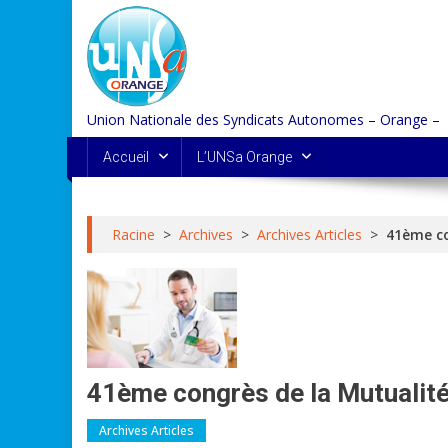
Skip
to
content
Union Nationale des Syndicats Autonomes – Orange –
Accueil
L’UNSa Orange
Racine
>
Archives
>
Archives Articles
>
41ème co
41ème congrès de la Mutualité
Archives Articles