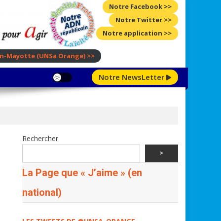
Notre Facebook >>
Notre Twitter >>
Notre application >>
ion-Mayotte
(UNSa Orange)
>>
Notre NewsLetter
Rechercher
>
La Page que « J’aime » (en
national)