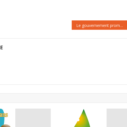
l’UNSA, de prendre pleinement
fédère aujourd’hui plus de 400
leur part…
mutuelles. Elle couvre près de 6
Français sur 10 en
complémentaire santé. Cette
première rencontre…
Le gouvernement promet une augmentation aux fonctionnaires
GE