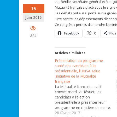
Luc Bérille, secrétaire général et Franç
Mutualité française placé sous le signe de l
16
Les débats ont aussi porté sur la généra
Juin 2015
lutte contre les dépassements d’honorai
Ce congrès a permis d’entendre la minis
Facebook
X
Plus
824
Articles similaires
Présentation du programme
santé des candidats à la
présidentielle, l’UNSA salue
l’initiative de la Mutualité
française
La Mutualité française avait
convié, mardi 21 février, les
candidats à l’élection
présidentielle à présenter leur
programme en matière de santé.
Emmanuel Macron, Nicolas
28 février 2017