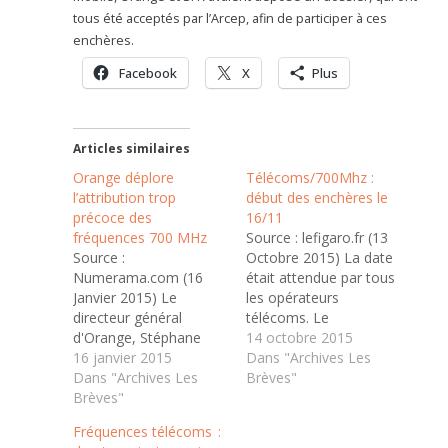
tous été acceptés par l’Arcep, afin de participer à ces
enchères.
Facebook
X
Plus
Articles similaires
Orange déplore
Télécoms/700Mhz :
l’attribution trop
début des enchères le
précoce des
16/11
fréquences 700 MHz
Source : lefigaro.fr (13
Source :
Octobre 2015) La date
Numerama.com (16
était attendue par tous
Janvier 2015) Le
les opérateurs
directeur général
télécoms. Le
d'Orange, Stéphane
régulateur (Arcep) vient
14 octobre 2015
Richard, regrette que la
16 janvier 2015
de la fixer : les
Dans "Archives Les
procédure d'attribution
Dans "Archives Les
enchères pour la bande
Brèves"
des blocs de la bande
Brèves"
des 700 Mhz
des 700 MHz survienne
commenceront le 16
Fréquences télécoms :
si vite. Si ces
novembre. Les quatre