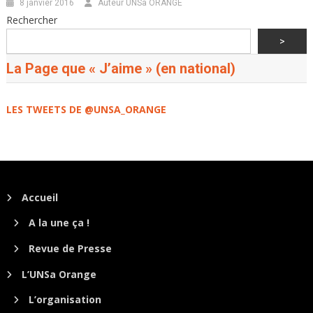
8 janvier 2016
Auteur UNSa ORANGE
Rechercher
>
La Page que « J’aime » (en national)
LES TWEETS DE @UNSA_ORANGE
Accueil
A la une ça !
Revue de Presse
L’UNSa Orange
L’organisation