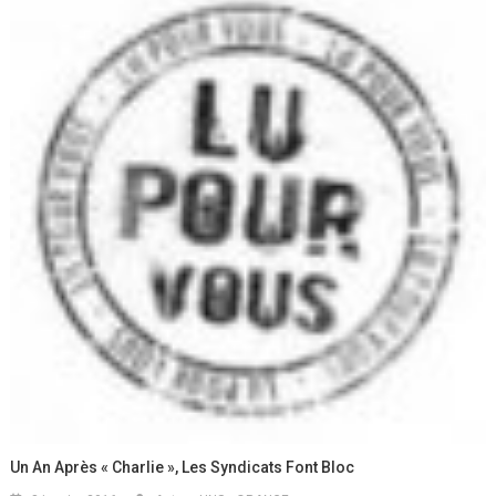
Un An Après « Charlie », Les Syndicats Font Bloc