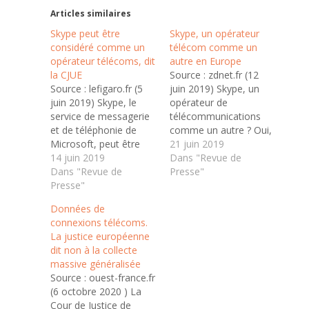
Articles similaires
Skype peut être
Skype, un opérateur
considéré comme un
télécom comme un
opérateur télécoms, dit
autre en Europe
la CJUE
Source : zdnet.fr (12
Source : lefigaro.fr (5
juin 2019) Skype, un
juin 2019) Skype, le
opérateur de
service de messagerie
télécommunications
et de téléphonie de
comme un autre ? Oui,
Microsoft, peut être
si l'on en croit la Cour
21 juin 2019
considéré comme un
14 juin 2019
de justice de l'Union
Dans "Revue de
opérateur télécoms,
Dans "Revue de
européenne (CJUE). Le
Presse"
étant donné qu'il
Presse"
service de messagerie
propose une offre
et de téléphonie en
Données de
payante et a conclu un
ligne de Microsoft peut
connexions télécoms.
accord avec des
bien être assimilé à un
La justice européenne
opérateurs de réseau
opérateur télécoms
dit non à la collecte
pour acheminer des
étant donné qu’il…
massive généralisée
appels, a déclaré
Source : ouest-france.fr
mercredi la Cour de…
(6 octobre 2020 ) La
Cour de Justice de