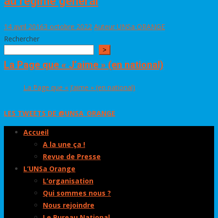
au régime général
14 avril 2016
3 octobre 2022
Auteur UNSa ORANGE
Rechercher
>
La Page que « J’aime » (en national)
La Page que « J’aime » (en national)
LES TWEETS DE @UNSA_ORANGE
Accueil
A la une ça !
Revue de Presse
L’UNSa Orange
L’organisation
Qui sommes nous ?
Nous rejoindre
Le Bureau National