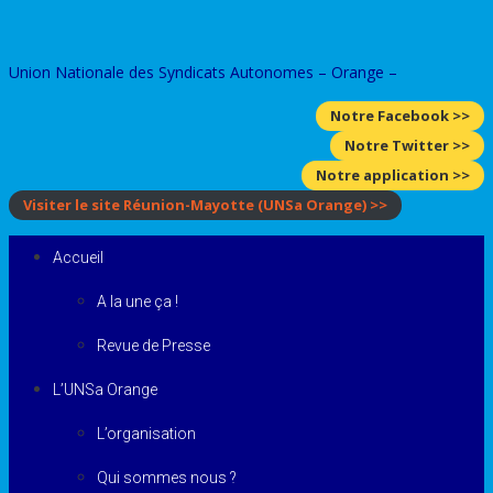
Skip
to
Union Nationale des Syndicats Autonomes – Orange –
content
Notre Facebook >>
Notre Twitter >>
Notre application >>
Visiter le site Réunion-Mayotte
(UNSa Orange)
>>
Accueil
A la une ça !
Revue de Presse
L’UNSa Orange
L’organisation
Qui sommes nous ?