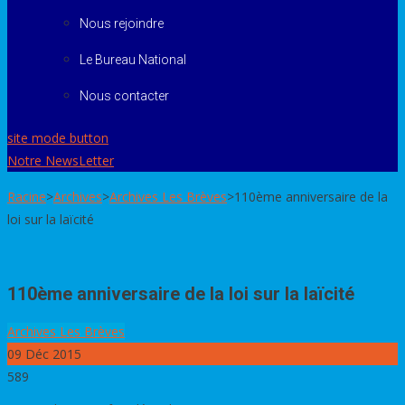
Nous rejoindre
Le Bureau National
Nous contacter
site mode button
Notre NewsLetter
Racine
>
Archives
>
Archives Les Brèves
>
110ème anniversaire de la
loi sur la laïcité
110ème anniversaire de la loi sur la laïcité
Archives Les Brèves
09
Déc 2015
589