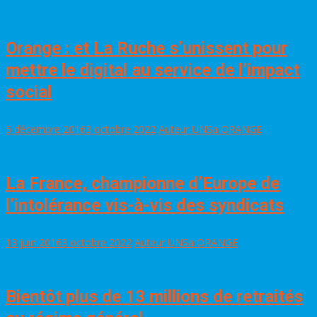
Orange : et La Ruche s’unissent pour
mettre le digital au service de l’impact
social
5 décembre 2016
3 octobre 2022
Auteur UNSa ORANGE
La France, championne d’Europe de
l’intolérance vis-à-vis des syndicats
13 juin 2016
3 octobre 2022
Auteur UNSa ORANGE
Bientôt plus de 13 millions de retraités