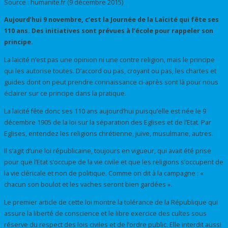
Source : humanite.fr (9 décembre 2015)
Aujourd’hui 9 novembre, c’est la Journée de la Laïcité qui fête ses
110 ans. Des initiatives sont prévues à l’école pour rappeler son
principe.
La laïcité n’est pas une opinion ni une contre religion, mais le principe
qui les autorise toutes. D’accord ou pas, croyant ou pas, les chartes et
guides dont on peut prendre connaissance ci-après sont là pour nous
éclairer sur ce principe dans la pratique.
La laïcité fête donc ses 110 ans aujourd’hui puisqu’elle est née le 9
décembre 1905 de la loi sur la séparation des Eglises et de l’Etat. Par
Eglises, entendez les religions chrétienne, juive, musulmane, autres.
Il s’agit d’une loi républicaine, toujours en vigueur, qui avait été prise
pour que l’Etat s’occupe de la vie civile et que les religions s’occupent de
la vie cléricale et non de politique. Comme on dit à la campagne : «
chacun son boulot et les vaches seront bien gardées ».
Le premier article de cette loi montre la tolérance de la République qui
assure la liberté de conscience et le libre exercice des cultes sous
réserve du respect des lois civiles et de l’ordre public. Elle interdit aussi