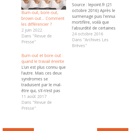
Source : lepoint.fr (21
octobre 2016) Après le
Burn-out, bore-out,
surmenage puis l'ennui
brown-out… Comment
mortifère, voilà que
les différencier ?
l'absurdité de certaines
2 juin 2022
tâches surgit dans le
24 octobre 2016
Dans "Revue de
monde du travail sous
Dans "Archives Les
Presse"
la forme d'une
Brèves"
pathologie. À ce
Burn-out et bore-out :
rythme, il y aura
quand le travail éreinte
bientôt de quoi faire un
L’un est plus connu que
Petit Larousse illustré
l’autre. Mais ces deux
des maladies au travail
syndromes se
! Le milieu…
traduisent par le mal-
être qui, s’il n’est pas
pris en charge, peut
11 août 2017
conduire à la
Dans "Revue de
dépression. D’un côté,
Presse"
un syndrome
d’épuisement
émotionnel décrit