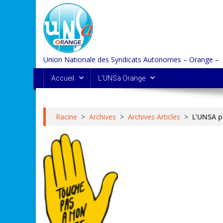
Skip
to
content
Union Nationale des Syndicats Autonomes – Orange –
Accueil
L’UNSa Orange
Racine
>
Archives
>
Archives Articles
>
L’UNSA p