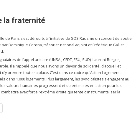
la fraternité
ille de Paris s’est déroulé, à l’initiative de SOS Racisme un concert de souti
 par Dominique Corona, trésorier national adjoint et Frédérique Galliat,
ad.
nataires de l’appel unitaire (UNSA , CFDT, FSU, SUD), Laurent Berger,
arole. Il a rappelé que nous avons un devoir de solidarité, d’accueil et
it d’y prendre toute sa place. C’est dans ce cadre qu’Action Logement a
giés dans 1.000 logements. Plus largement, les syndicalistes s’engagent au
e les valeurs humaines progressent et soient mises en action pour les
combattre avec force l’extrême droite qui tente d’instrumentaliser la