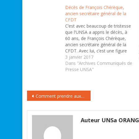
Décès de François Chérèque,
ancien secrétaire général de la
CFDT
C’est avec beaucoup de tristesse
que l'UNSA a appris le décès, à
60 ans, de François Chérèque,
ancien secrétaire général de la
CFDT. Avec lui, c’est une figure
du syndicalisme réformiste
3 janvier 2017
français qui disparaît, à laquelle
Dans "Archives Communiqués de
resteront d’abord attachées
Presse UNSA"
l’énergie et la volonté qui le
caractérisaient. A sa famille et…
Navigation
Comment prendre aux impôts pour donner à votre retraite ?
de
l’article
Auteur UNSa ORAN