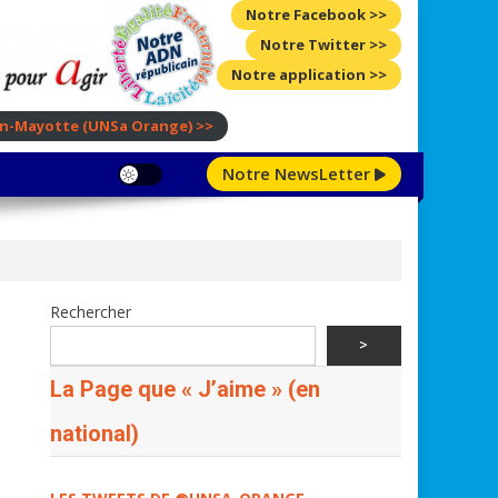
Notre Facebook >>
Notre Twitter >>
Notre application >>
ion-Mayotte
(UNSa Orange)
>>
Notre NewsLetter
Rechercher
>
La Page que « J’aime » (en
national)