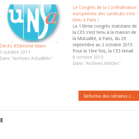
Le Congrès de la Confédération
européenne des syndicats s’est
tenu à Paris !
Le 13ème congrès statutaire de
la CES s’est tenu à la maison de
la Mutualité, à Paris, du 29
septembre au 2 octobre 2015.
Décès d’Edmond Maire
Pour la 1ère fois, la CES tenait
3 octobre 2017
son congrès en France, ce qui a
6 octobre 2015
Dans "Archives Actualités"
permis aux organisations
Dans "Archives Articles"
françaises membres, dont
l’UNSA, de prendre pleinement
leur part…
Réforme des retraites complémentaires : les couples mariés risquent de souffrir
GE