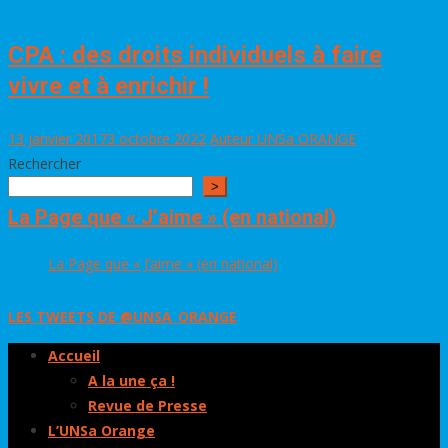
CPA : des droits individuels à faire
vivre et à enrichir !
13 janvier 2017
3 octobre 2022
Auteur UNSa ORANGE
Rechercher
>
La Page que « J’aime » (en national)
La Page que « J’aime » (en national)
LES TWEETS DE @UNSA_ORANGE
Accueil
A la une ça !
Revue de Presse
L’UNSa Orange