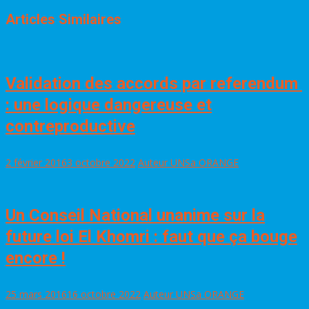
Articles Similaires
Validation des accords par referendum
: une logique dangereuse et
contreproductive
2 février 2016
3 octobre 2022
Auteur UNSa ORANGE
Un Conseil National unanime sur la
future loi El Khomri : faut que ça bouge
encore !
25 mars 2016
16 octobre 2022
Auteur UNSa ORANGE