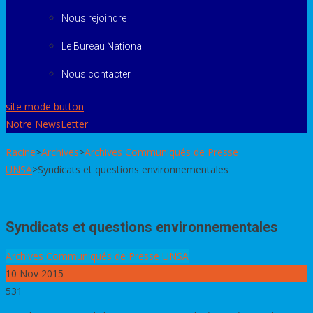
Nous rejoindre
Le Bureau National
Nous contacter
site mode button
Notre NewsLetter
Racine
>
Archives
>
Archives Communiqués de Presse
UNSA
>
Syndicats et questions environnementales
Syndicats et questions environnementales
Archives Communiqués de Presse UNSA
10
Nov 2015
531