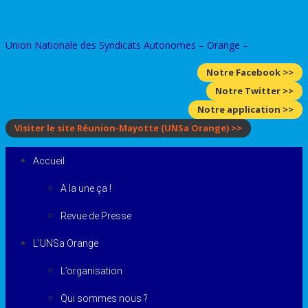
Skip
to
Union Nationale des Syndicats Autonomes – Orange –
content
Notre Facebook >>
Notre Twitter >>
Notre application >>
Visiter le site Réunion-Mayotte
(UNSa Orange)
>>
Accueil
A la une ça !
Revue de Presse
L’UNSa Orange
L’organisation
Qui sommes nous ?